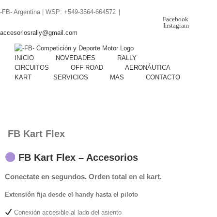
Skip
-FB- Argentina | WSP: +549-3564-664572
|
to
Facebook
content
Instagram
accesoriosrally@gmail.com
INICIO
NOVEDADES
RALLY
CIRCUITOS
OFF-ROAD
AERONÁUTICA
KART
SERVICIOS
MAS
CONTACTO
FB Kart Flex
FB Kart Flex – Accesorios
Conectate en segundos. Orden total en el kart.
Extensión fija desde el handy hasta el piloto
Conexión accesible al lado del asiento